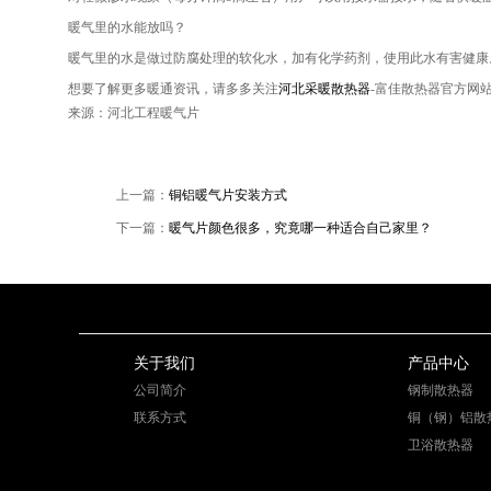
暖气里的水能放吗？
暖气里的水是做过防腐处理的软化水，加有化学药剂，使用此水有害健康
想要了解更多暖通资讯，请多多关注
河北采暖散热器
-富佳散热器官方网
来源：河北工程暖气片
上一篇：
铜铝暖气片安装方式
下一篇：
暖气片颜色很多，究竟哪一种适合自己家里？
关于我们
产品中心
公司简介
钢制散热器
联系方式
铜（钢）铝散
卫浴散热器