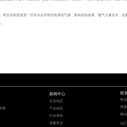
。而且供热管道里一旦失水会导致供热系统气塞，影响供热效果。暖气大量失水，会
站。
联
新闻中心
电话：
企业动态
传真：
热器
产品动态
网址：h
行业资讯
采暖常识
QQ: