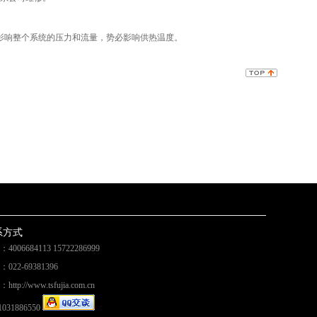
影响整个系统的压力和流量，势必影响供热温度。
系方式
4006684113 15722286999
022-69381396
ttp://www.tsfujia.com.cn
1031886550