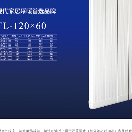
度的提高，渗水可能减轻。超过10滴以上属于严重漏水（每分钟超过10滴）应及时