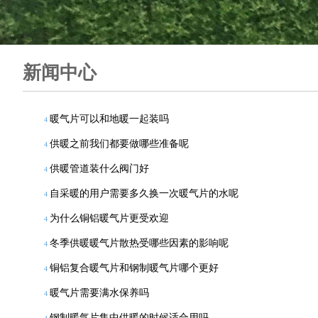
新闻中心
暖气片可以和地暖一起装吗
4
供暖之前我们都要做哪些准备呢
4
供暖管道装什么阀门好
4
自采暖的用户需要多久换一次暖气片的水呢
4
为什么铜铝暖气片更受欢迎
4
冬季供暖暖气片散热受哪些因素的影响呢
4
铜铝复合暖气片和钢制暖气片哪个更好
4
暖气片需要满水保养吗
4
钢制暖气片集中供暖的时候适合用吗