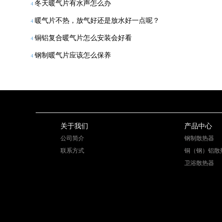
冬天暖气片有水声怎么办
4
暖气片不热，放气好还是放水好一点呢？
4
铜铝复合暖气片怎么安装会好看
4
钢制暖气片应该怎么保养
4
关于我们
产品中心
公司简介
钢制散热器
联系方式
铜（钢）铝散
卫浴散热器