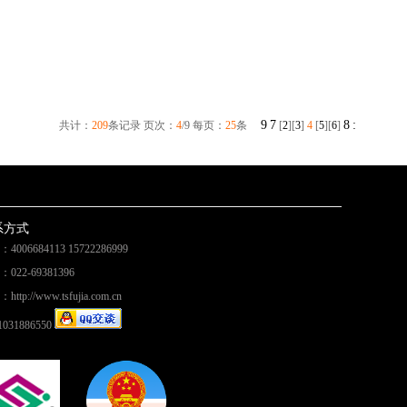
9
7
8
:
共计：
209
条记录 页次：
4
/9 每页：
25
条
[
2
][
3
]
4
[
5
][
6
]
系方式
4006684113 15722286999
022-69381396
ttp://www.tsfujia.com.cn
1031886550